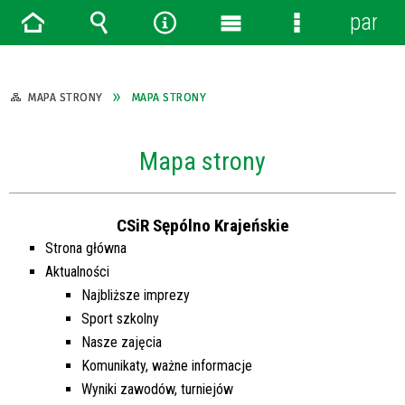
panel
Strona
Wyszukiwarka
Narzędzia
Menu
Menu
główna
główne
szczegółowe
MAPA STRONY
MAPA STRONY
Mapa strony
CSiR Sępólno Krajeńskie
Strona główna
Aktualności
Najbliższe imprezy
Sport szkolny
Nasze zajęcia
Komunikaty, ważne informacje
Wyniki zawodów, turniejów