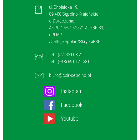
ul.Chojnicka 19,
89-400 Sępólno Krajeńskie,
e-Doręczenie:
AE:PL-17591-42521-AUEBF-33,
ePUAP:
/CSIR_Sepolno/SkrytkaESP
Tel.:
(52) 321 03 21
Tel:
(+48) 691 121 331
biuro@csir-sepolno.pl
Instagram
Facebook
Youtube