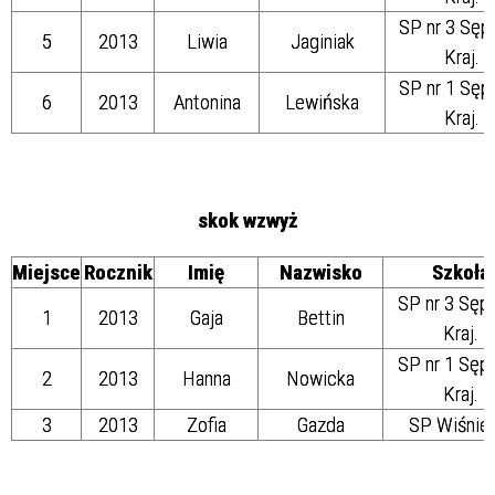
SP nr 3 Sęp
5
2013
Liwia
Jaginiak
Kraj.
SP nr 1 Sęp
6
2013
Antonina
Lewińska
Kraj.
skok wzwyż
Miejsce
Rocznik
Imię
Nazwisko
Szkoła
SP nr 3 Sęp
1
2013
Gaja
Bettin
Kraj.
SP nr 1 Sęp
2
2013
Hanna
Nowicka
Kraj.
3
2013
Zofia
Gazda
SP Wiśnie