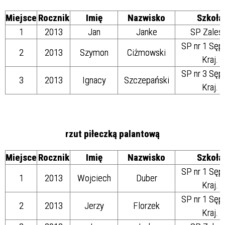
Miejsce
Rocznik
Imię
Nazwisko
Szkoła
1
2013
Jan
Janke
SP Zales
SP nr 1 Sęp
2
2013
Szymon
Ciżmowski
Kraj.
SP nr 3 Sęp
3
2013
Ignacy
Szczepański
Kraj.
rzut piłeczką palantową
Miejsce
Rocznik
Imię
Nazwisko
Szkoła
SP nr 1 Sęp
1
2013
Wojciech
Duber
Kraj.
SP nr 1 Sęp
2
2013
Jerzy
Florzek
Kraj.