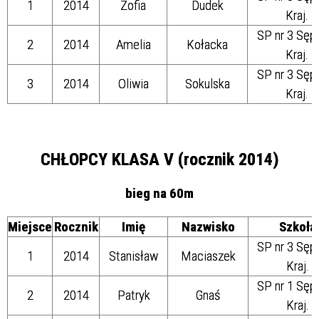
1
2014
Zofia
Dudek
Kraj.
SP nr 3 Sęp
2
2014
Amelia
Kołacka
Kraj.
SP nr 3 Sęp
3
2014
Oliwia
Sokulska
Kraj.
CHŁOPCY KLASA V (rocznik 2014)
bieg na 60m
Miejsce
Rocznik
Imię
Nazwisko
Szkoła
SP nr 3 Sęp
1
2014
Stanisław
Maciaszek
Kraj.
SP nr 1 Sęp
2
2014
Patryk
Gnaś
Kraj.