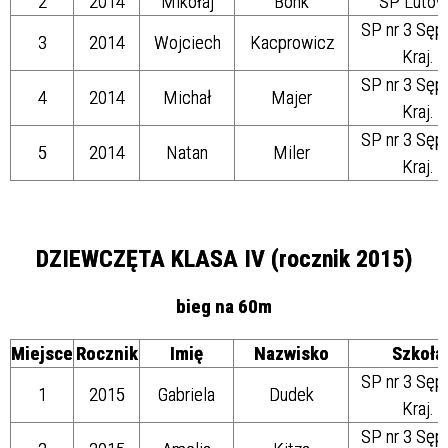
2
2014
Mikołaj
Bonk
SP Lutow
SP nr 3 Sęp
3
2014
Wojciech
Kacprowicz
Kraj.
SP nr 3 Sęp
4
2014
Michał
Majer
Kraj.
SP nr 3 Sęp
5
2014
Natan
Miler
Kraj.
DZIEWCZĘTA KLASA IV (rocznik 2015)
bieg na 60m
Miejsce
Rocznik
Imię
Nazwisko
Szkoła
SP nr 3 Sęp
1
2015
Gabriela
Dudek
Kraj.
SP nr 3 Sęp