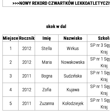
>>>NOWY REKORD CZWARTKÓW LEKKOATLETYCZN
skok w dal
Miejsce
Rocznik
Imię
Nazwisko
Szkoła
SP nr 3 Sęp
1
2012
Stella
Wirkus
Kraj.
SP nr 1 Sęp
2
2012
Maria
Nowakowska
Kraj.
SP nr 1 Sęp
3
2011
Bogna
Sudzińska
Kraj.
SP nr 1 Sęp
4
2012
Zofia
Kujawa
Kraj.
SP nr 1 Sęp
5
2011
Zuzanna
Kołodziejek
Kraj.