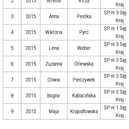
2
2015
Amelia
Kitza
Kraj.
SP nr 3 Sęp
3
2015
Anna
Pestka
Kraj.
SP nr 1 Sęp
4
2015
Wiktoria
Pyrc
Kraj.
SP nr 3 Sęp
5
2015
Lena
Weber
Kraj.
SP nr 3 Sęp
6
2015
Zuzanna
Otlewska
Kraj.
SP nr 3 Sęp
7
2015
Oliwia
Pieczywek
Kraj.
SP nr 3 Sęp
8
2015
Bogna
Kabacińska
Kraj.
SP nr 1 Sęp
9
2015
Maja
Kropidłowska
Kraj.