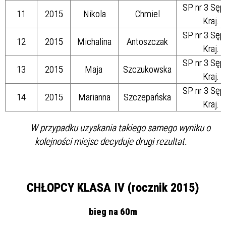
SP nr 3 Sęp
11
2015
Nikola
Chmiel
Kraj.
SP nr 3 Sęp
12
2015
Michalina
Antoszczak
Kraj.
SP nr 3 Sęp
13
2015
Maja
Szczukowska
Kraj.
SP nr 3 Sęp
14
2015
Marianna
Szczepańska
Kraj.
W przypadku uzyskania takiego samego wyniku o
kolejności miejsc decyduje drugi rezultat.
CHŁOPCY KLASA IV (rocznik 2015)
bieg na 60m