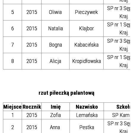
SP nr 3 Sęp
5
2015
Oliwia
Pieczywek
Kraj.
SP nr 1 Sęp
6
2015
Natalia
Klajbor
Kraj.
SP nr 3 Sęp
7
2015
Bogna
Kabacińska
Kraj.
SP nr 1 Sęp
8
2015
Alicja
Kropidłowska
Kraj.
rzut piłeczką palantową
Miejsce
Rocznik
Imię
Nazwisko
Szkoła
1
2015
Zofia
Lemańska
SP Kami
SP nr 3 Sęp
2
2015
Anna
Pestka
Kraj.