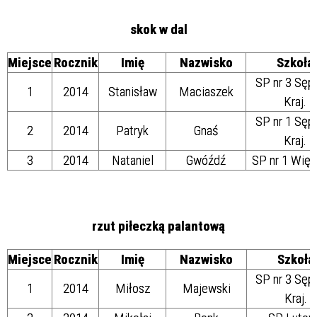
skok w dal
Miejsce
Rocznik
Imię
Nazwisko
Szkoła
SP nr 3 Sęp
1
2014
Stanisław
Maciaszek
Kraj.
SP nr 1 Sęp
2
2014
Patryk
Gnaś
Kraj.
3
2014
Nataniel
Gwóźdź
SP nr 1 Więc
rzut piłeczką palantową
Miejsce
Rocznik
Imię
Nazwisko
Szkoła
SP nr 3 Sęp
1
2014
Miłosz
Majewski
Kraj.