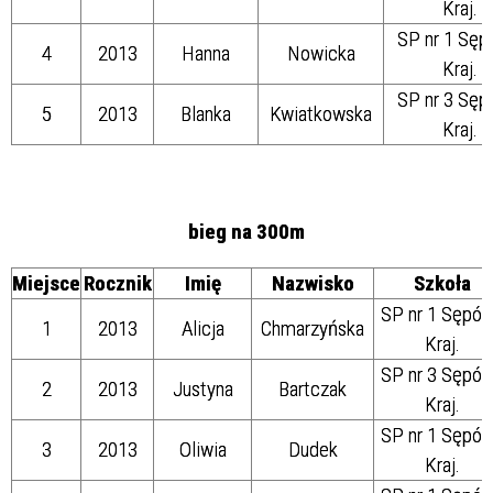
Kraj.
SP nr 1 Sęp
4
2013
Hanna
Nowicka
Kraj.
SP nr 3 Sęp
5
2013
Blanka
Kwiatkowska
Kraj.
bieg na 300m
Miejsce
Rocznik
Imię
Nazwisko
Szkoła
SP nr 1 Sępól
1
2013
Alicja
Chmarzyńska
Kraj.
SP nr 3 Sępól
2
2013
Justyna
Bartczak
Kraj.
SP nr 1 Sępól
3
2013
Oliwia
Dudek
Kraj.