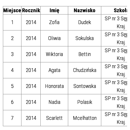
Miejsce
Rocznik
Imię
Nazwisko
Szkoła
SP nr 3 Sęp
1
2014
Zofia
Dudek
Kraj.
SP nr 3 Sęp
2
2014
Oliwia
Sokulska
Kraj.
SP nr 3 Sęp
3
2014
Wiktoria
Bettin
Kraj.
SP nr 3 Sęp
4
2014
Agata
Chudzińska
Kraj.
SP nr 3 Sęp
5
2014
Honorata
Sontowska
Kraj.
SP nr 3 Sęp
6
2014
Nadia
Polasik
Kraj.
SP nr 3 Sęp
7
2014
Scarlett
Mcelhatton
Kraj.