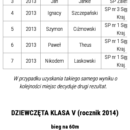
3
2013
Jan
Janke
SP Zales
SP nr 3 Sęp
4
2013
Ignacy
Szczepański
Kraj.
SP nr 1 Sęp
5
2013
Szymon
Ciżmowski
Kraj.
SP nr 1 Sęp
6
2013
Paweł
Theus
Kraj.
SP nr 1 Sęp
7
2013
Nikodem
Laskowski
Kraj.
W przypadku uzyskania takiego samego wyniku o
kolejności miejsc decyduje drugi rezultat.
DZIEWCZĘTA KLASA V (rocznik 2014)
bieg na 60m