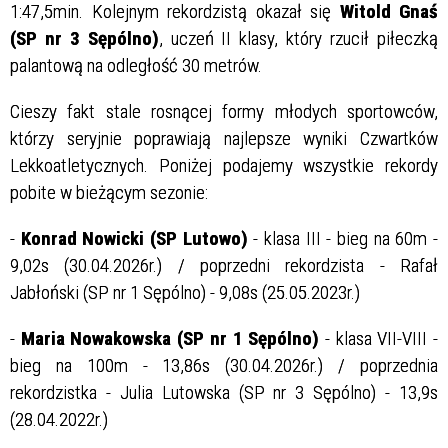
1:47,5min. Kolejnym rekordzistą okazał się
Witold Gnaś
(SP nr 3 Sępólno)
, uczeń II klasy, który rzucił piłeczką
palantową na odległość 30 metrów.
Cieszy fakt stale rosnącej formy młodych sportowców,
którzy seryjnie poprawiają najlepsze wyniki Czwartków
Lekkoatletycznych. Poniżej podajemy wszystkie rekordy
pobite w bieżącym sezonie:
-
Konrad Nowicki (SP Lutowo)
- klasa III - bieg na 60m -
9,02s (30.04.2026r.) / poprzedni rekordzista - Rafał
Jabłoński (SP nr 1 Sępólno) - 9,08s (25.05.2023r.)
-
Maria Nowakowska (SP nr 1 Sępólno)
- klasa VII-VIII -
bieg na 100m - 13,86s (30.04.2026r.) / poprzednia
rekordzistka - Julia Lutowska (SP nr 3 Sępólno) - 13,9s
(28.04.2022r.)