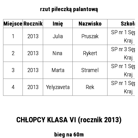
rzut piłeczką palantową
Miejsce
Rocznik
Imię
Nazwisko
Szkoła
SP nr 1 Sęp
1
2013
Julia
Pruszak
Kraj.
SP nr 3 Sęp
2
2013
Nina
Rykert
Kraj.
SP nr 1 Sęp
3
2013
Marta
Stramel
Kraj.
SP nr 1 Sęp
4
2013
Yelyzaveta
Rek
Kraj.
CHŁOPCY KLASA VI (rocznik 2013)
bieg na 60m