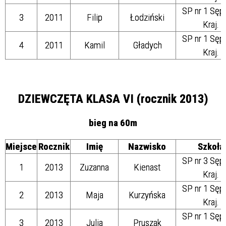
SP nr 1 Sęp
3
2011
Filip
Łodziński
Kraj.
SP nr 1 Sęp
4
2011
Kamil
Gładych
Kraj.
DZIEWCZĘTA KLASA VI (rocznik 2013)
bieg na 60m
Miejsce
Rocznik
Imię
Nazwisko
Szkoła
SP nr 3 Sęp
1
2013
Zuzanna
Kienast
Kraj.
SP nr 1 Sęp
2
2013
Maja
Kurzyńska
Kraj.
SP nr 1 Sęp
3
2013
Julia
Pruszak