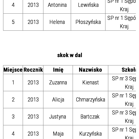
SP nr 1 Sępól
4
2013
Antonina
Lewińska
Kraj.
SP nr 1 Sępól
5
2013
Helena
Płoszyńska
Kraj.
skok w dal
Miejsce
Rocznik
Imię
Nazwisko
Szkoła
SP nr 3 Sęp
1
2013
Zuzanna
Kienast
Kraj.
SP nr 1 Sęp
2
2013
Alicja
Chmarzyńska
Kraj.
SP nr 3 Sęp
3
2013
Justyna
Bartczak
Kraj.
SP nr 1 Sęp
4
2013
Maja
Kurzyńska
Kraj.