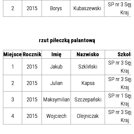
SP nr 3 Sęp
2
2015
Borys
Kubaszewski
Kraj.
rzut piłeczką palantową
Miejsce
Rocznik
Imię
Nazwisko
Szkoła
SP nr 3 Sęp
1
2015
Jakub
Szkliński
Kraj.
SP nr 3 Sęp
2
2015
Julian
Kapsa
Kraj.
SP nr 1 Sęp
3
2015
Maksymilian
Szczepański
Kraj.
SP nr 3 Sęp
4
2015
Wojciech
Olejniczak
Kraj.