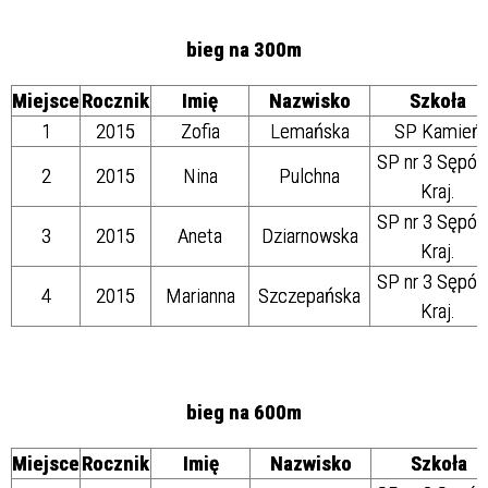
bieg na 300m
Miejsce
Rocznik
Imię
Nazwisko
Szkoła
1
2015
Zofia
Lemańska
SP Kamień
SP nr 3 Sępól
2
2015
Nina
Pulchna
Kraj.
SP nr 3 Sępól
3
2015
Aneta
Dziarnowska
Kraj.
SP nr 3 Sępól
4
2015
Marianna
Szczepańska
Kraj.
bieg na 600m
Miejsce
Rocznik
Imię
Nazwisko
Szkoła