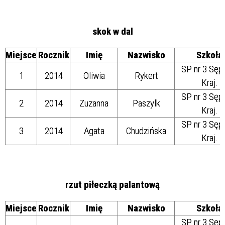
skok w dal
Miejsce
Rocznik
Imię
Nazwisko
Szkoła
SP nr 3 Sęp
1
2014
Oliwia
Rykert
Kraj.
SP nr 3 Sęp
2
2014
Zuzanna
Paszylk
Kraj.
SP nr 3 Sęp
3
2014
Agata
Chudzińska
Kraj.
rzut piłeczką palantową
Miejsce
Rocznik
Imię
Nazwisko
Szkoła
SP nr 3 Sęp