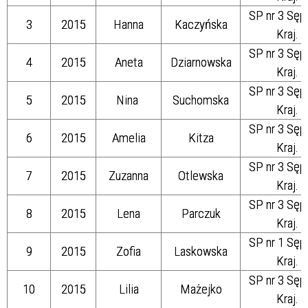
SP nr 3 Sęp
3
2015
Hanna
Kaczyńska
Kraj.
SP nr 3 Sęp
4
2015
Aneta
Dziarnowska
Kraj.
SP nr 3 Sęp
5
2015
Nina
Suchomska
Kraj.
SP nr 3 Sęp
6
2015
Amelia
Kitza
Kraj.
SP nr 3 Sęp
7
2015
Zuzanna
Otlewska
Kraj.
SP nr 3 Sęp
8
2015
Lena
Parczuk
Kraj.
SP nr 1 Sęp
9
2015
Zofia
Laskowska
Kraj.
SP nr 3 Sęp
10
2015
Lilia
Mażejko
Kraj.