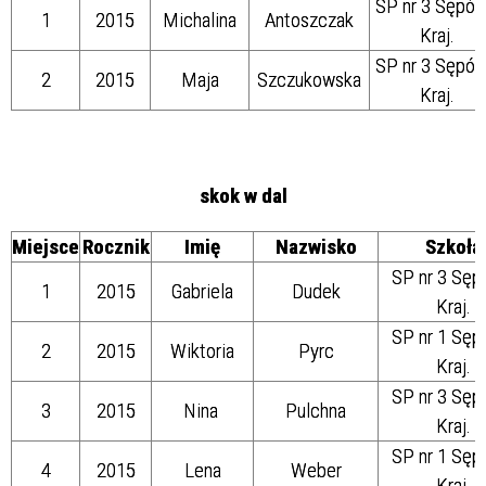
SP nr 3 Sępól
1
2015
Michalina
Antoszczak
Kraj.
SP nr 3 Sępól
2
2015
Maja
Szczukowska
Kraj.
skok w dal
Miejsce
Rocznik
Imię
Nazwisko
Szkoła
SP nr 3 Sęp
1
2015
Gabriela
Dudek
Kraj.
SP nr 1 Sęp
2
2015
Wiktoria
Pyrc
Kraj.
SP nr 3 Sęp
3
2015
Nina
Pulchna
Kraj.
SP nr 1 Sęp
4
2015
Lena
Weber
Kraj.