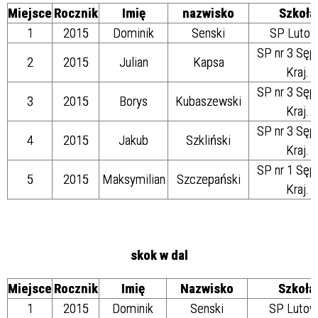
Miejsce
Rocznik
Imię
nazwisko
Szkoła
1
2015
Dominik
Senski
SP Luto
SP nr 3 Sęp
2
2015
Julian
Kapsa
Kraj.
SP nr 3 Sęp
3
2015
Borys
Kubaszewski
Kraj.
SP nr 3 Sęp
4
2015
Jakub
Szkliński
Kraj.
SP nr 1 Sęp
5
2015
Maksymilian
Szczepański
Kraj.
skok w dal
Miejsce
Rocznik
Imię
Nazwisko
Szkoła
1
2015
Dominik
Senski
SP Lutow