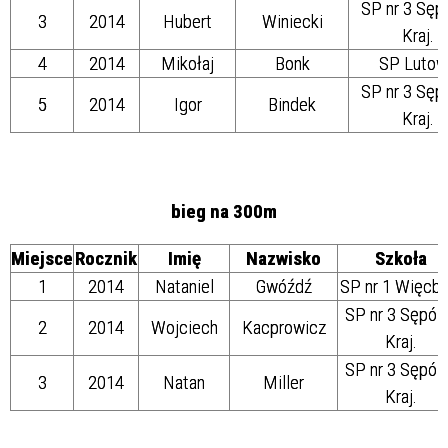
SP nr 3 Sęp
3
2014
Hubert
Winiecki
Kraj.
4
2014
Mikołaj
Bonk
SP Lutow
SP nr 3 Sęp
5
2014
Igor
Bindek
Kraj.
bieg na 300m
Miejsce
Rocznik
Imię
Nazwisko
Szkoła
1
2014
Nataniel
Gwóźdź
SP nr 1 Więcbo
SP nr 3 Sępól
2
2014
Wojciech
Kacprowicz
Kraj.
SP nr 3 Sępól
3
2014
Natan
Miller
Kraj.