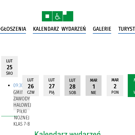
GŁOSZENIA
KALENDARZ WYDARZEŃ
GALERIE
TURYST
LUT
25
ŚRO
LUT
LUT
MAR
LUT
MAR
09:30
26
27
2
28
1
GMINNE
CZW
PIĄ
PON
SOB
NIE
ZAWODY
HALOWEJ
PIŁKI
NOŻNEJ
KLAS 7-8
Kalendarz wydarzeń