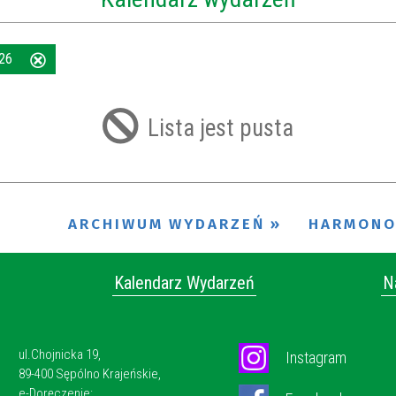
026
Usuń
ten
filtr
Lista jest pusta
ARCHIWUM WYDARZEŃ
HARMON
Kalendarz Wydarzeń
N
ul.Chojnicka 19,
Instagram
89-400 Sępólno Krajeńskie,
e-Doręczenie: