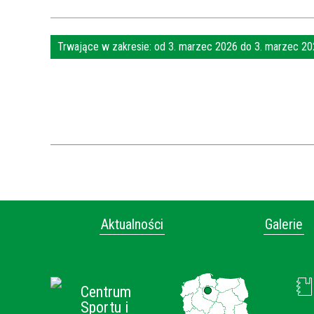
Kąpielisko - Plaża Miejska
Wypożyczalnia sprzętu wodnego
Trwające w zakresie:
od 3. marzec 2026 do 3. marzec 2
Pole Biwakowe oraz Eko-Baza
Centrum Aktywności Społecznej
Aktualności
Galerie
Centrum
Sportu i