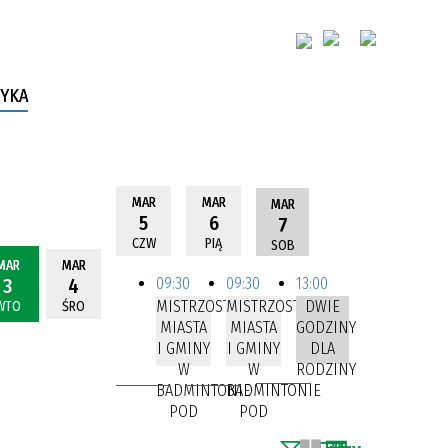
YKA
MAR
MAR
MAR
5
6
7
CZW
PIĄ
SOB
MAR
MAR
3
4
09:30
09:30
13:00
MISTRZOSTWA
MISTRZOSTWA
DWIE
WTO
ŚRO
MIASTA
MIASTA
GODZINY
I GMINY
I GMINY
DLA
W
W
RODZINY
BADMINTONIE
BADMINTONIE
POD
POD
PATRONATEM
PATRONATEM