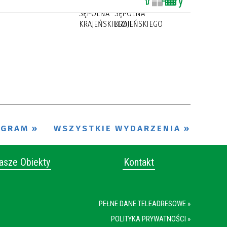
Filtry
BURMISTRZA
BURMISTRZA
SĘPÓLNA
SĘPÓLNA
KRAJEŃSKIEGO
KRAJEŃSKIEGO
Szukana fraza
Kategoria
Trwające w
—
zakresie
Miejsce
OGRAM
WSZYSTKIE WYDARZENIA
Organizator
asze Obiekty
Kontakt
PEŁNE DANE TELEADRESOWE »
POLITYKA PRYWATNOŚCI »